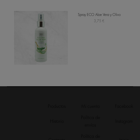
Spray ECO Aloe Vera y Olivo
3,75
€
Productos
Mi cuenta
Facebook
Política de
Historia
Instagram
envíos
Política de