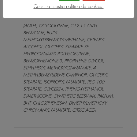
50 ml.
Consulta nuestra política de cookies.
Fabricado en España.
(AQUA, OCTOCRYLENE, C12-15 ALKYL
BENZOATE, BUTYL
METHOXYDIBENZOYLMETHANE, CETEARYL
ALCOHOL, GLYCERYL STEARATE SE,
HYDROGENATED POLYISOBUTENE,
BENZOPHENONE-3, PROPYLENE GLYCOL,
ETHYLHEXYL METHOXYCINNAMATE, 4-
METHYLBENZYLIDENE CAMPHOR, GLYCERYL
STEARATE, ISOPROPYL PALMITATE, PEG-100
STEARATE, GLYCERIN, PHENOXYETHANOL,
DIMETHICONE, SYNTHETIC BEESWAX, PARFUM,
BHT, CHLORPHENESIN, DIMETHYLMETHOXY
CHROMANYL PALMITATE, CITRIC ACID)