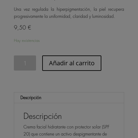
Una vez regulada la hiperpigmentación, la piel recupera
progresivamente la uniformidad, claridad y luminosidad.
9,50
€
Hay existencias
Crema
Añadir al carrito
hidratante
facial
SPF20
cantidad
Descripción
Descripción
Crema facial hidratante con protector solar (SPF
20) que contiene un activo despigmentante de