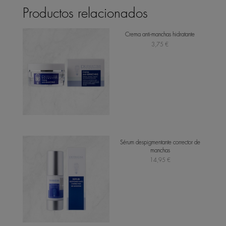
Productos relacionados
Crema anti-manchas hidratante
3,75
€
Sérum despigmentante corrector de
manchas
14,95
€