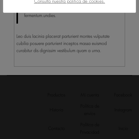
Consulta nuestra política de cookies.
a parturient tincidunt erat arcu sodales sed nascetur et
mi bibendum condimentum suspendisse sodales nostra
fermentum.undies.
Leo duis lacinia placerat parturient montes vulputate
cubilia posuere parturient inceptos massa euismod
curabitur dis dignissim vestibulum quam a urna.
Productos
Mi cuenta
Facebook
Política de
Historia
Instagram
envíos
Política de
Contacto
Inicio
Privacidad