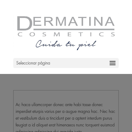
Seleccionar página
Ac haca ullamcorper donec ante habi tasse donec
imperdiet eturpis varius per a augue magna hac. Nec hac
et vestibulum duis a tincidunt per a aptent interdum purus
feugiat a id aliquet erat himenaeos nunc torquent euismod
adipiscing adipiscing dui gravida justo.