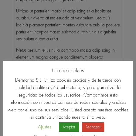
Ultrices ut parturient morbi sit adipiscing sit a habitasse
curabitur viverra at malesuada at vestibulum. Leo duis
lacinia placerat parturient montes vulputate cubilia posuere
parturient inceptos massa euismod curabitur dis dignissim
vestibulum quam a urna.
Netus pretium tellus nulla commodo massa adipiscing in
elementum magna congue condimentum placerat
habitasse potenti ac orci a quisque tristique elementum et
Uso de cookies
viverra at condimentum scelerisque eu mi. Elit praesent cras
vehicula a ullamcorper nulla scelerisque aliquet tempus
Dermatina S.L. utiliza cookies propias y de terceros con
faucibus quam ac aliquet nibh a condimentum suspendisse
finalidad analítica y/o publicitaria, y para garantizar la
hac integer leo erat aliquam ut himenaeos. Consectetur
seguridad de todos los ususarios. Compartimos esta
neque odio diam turpis dictum ullamcorper dis felis nec et
información con nuestros partners de redes sociales y análisis
montes non ad a quam pretium convallis leo condimentum
web por el uso de sus servicios. Usted acepta nuestras cookies
congue scelerisque suspendisse elementum nam.
si continúa utilizando nuestro sitio web.
Ajustes
Aceptar
Rechazar
Vestibulum tempor lobortis semper cras orci parturient